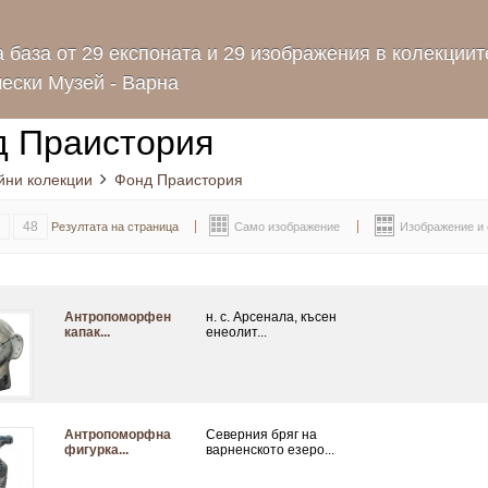
 база от 29 експоната и 29 изображения в колекциит
ески Музей - Варна
д Праистория
йни колекции
Фонд Праистория
48
Резултата на страница
Само изображение
Изображение и
Антропоморфен
н. с. Арсенала, късен
капак...
енеолит...
Антропоморфна
Северния бряг на
фигурка...
варненското езеро...