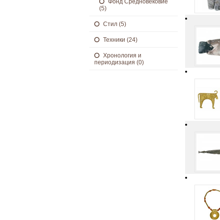
Фонд Средновековие
(5)
Стил (5)
Техники (24)
Хронология и
периодизация (0)