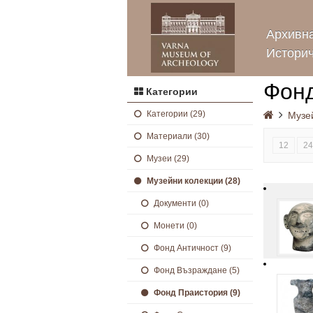
Архивна
Историч
Фон
Категории
Категории (29)
Музе
Материали (30)
12
24
Музеи (29)
Музейни колекции (28)
Документи (0)
Монети (0)
Фонд Античност (9)
Фонд Възраждане (5)
Фонд Праистория (9)