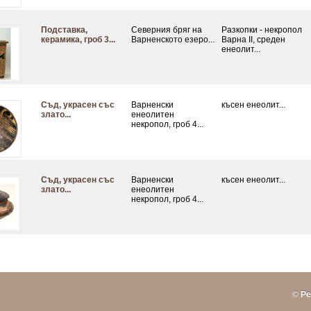
Подставка,
Северния бряг на
Разкопки - некропол
керамика, гроб 3...
Варненското езеро...
Варна ІІ, среден
енеолит...
Съд, украсен със
Варненски
късен енеолит...
злато...
енеолитен
некропол, гроб 4...
Съд, украсен със
Варненски
късен енеолит...
злато...
енеолитен
некропол, гроб 4...
© Ре