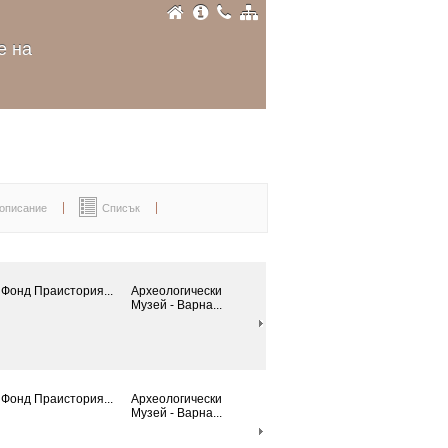
е на
 описание
Списък
Фонд Праистория...
Археологически
Mузей - Варна...
Фонд Праистория...
Археологически
Mузей - Варна...