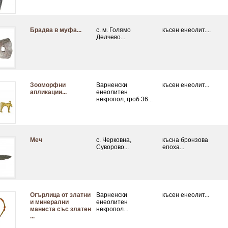
Брадва в муфа...
с. м. Голямо
късен енеолит....
Делчево...
Зооморфни
Варненски
късен енеолит...
апликации...
енеолитен
некропол, гроб 36...
Меч
с. Черковна,
късна бронзова
Суворово...
епоха...
Огърлица от златни
Варненски
късен енеолит...
и минерални
енеолитен
маниста със златен
некропол...
...