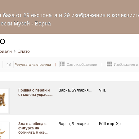
 база от 29 експоната и 29 изображения в колекциит
ески Музей - Варна
о
риали
Злато
48
Резултата на страница
Само изображение
Изображение и
Гривна с перли и
Варна, България...
VI в.
стъклена украса...
Златна обеца с
Варна, България...
IV-III в пр. Хр....
фигурка на
богинята Нике...