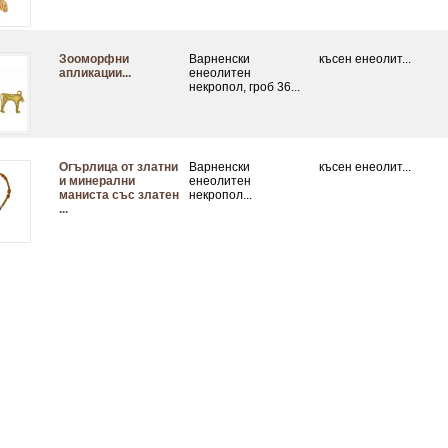
Зооморфни
Варненски
късен енеолит...
апликации...
енеолитен
некропол, гроб 36...
Огърлица от златни
Варненски
късен енеолит...
и минерални
енеолитен
маниста със златен
некропол...
...