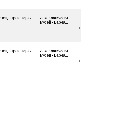
Фонд Праистория...
Археологически
Mузей - Варна...
Фонд Праистория...
Археологически
Mузей - Варна...