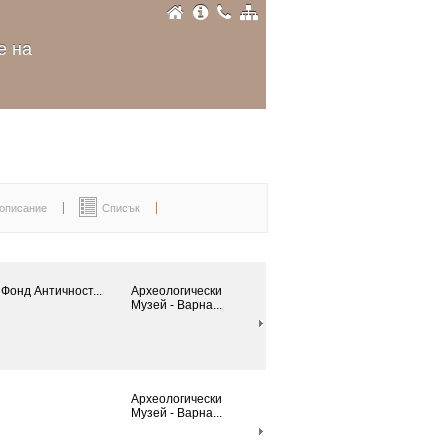
е на
 описание
Списък
Фонд Античност...
Археологически
Mузей - Варна...
Археологически
Mузей - Варна...